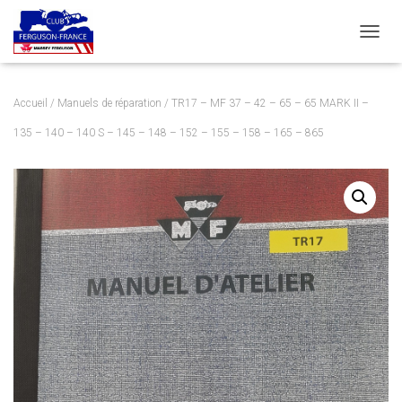
DÉPLI
Accueil
/
Manuels de réparation
/ TR17 – MF 37 – 42 – 65 – 65 MARK II –
135 – 140 – 140 S – 145 – 148 – 152 – 155 – 158 – 165 – 865