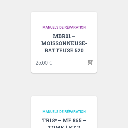
140
–
140
S
MANUELS DE RÉPARATION
–
145
MBR01 –
–
MOISSONNEUSE-
148
BATTEUSE 520
–
152
25,00
€
–
155
–
158
–
165
–
865
MANUELS DE RÉPARATION
TR18* – MF 865 –
TOME 1 ET 2