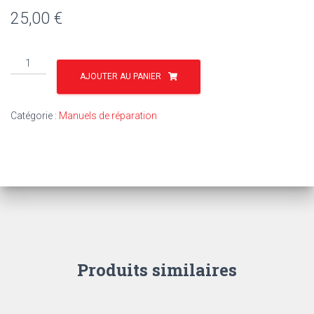
25,00
€
quantité
de
AJOUTER AU PANIER
TR17
-
Catégorie :
Manuels de réparation
MF
37
–
42
–
65
–
65
MARK
II
Produits similaires
–
135
–