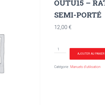
OUTU15 – RÂ
SEMI-PORTÉ
12,00
€
quantité
de
AJOUTER AU PANIER
OUTU15
-
Catégorie :
Manuels d'utilisation
RÂTEAU-
FANEUR
91
SEMI-
PORTÉ