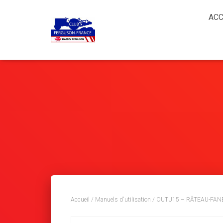
ACC
Accueil
/
Manuels d'utilisation
/ OUTU15 – RÂTEAU-FAN