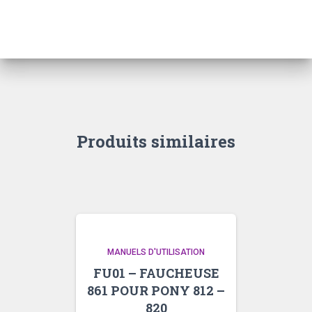
839
LATÉRALE
35
–
FF30
–
SÉRIE
100
Produits similaires
MANUELS D'UTILISATION
FU01 – FAUCHEUSE
861 POUR PONY 812 –
820