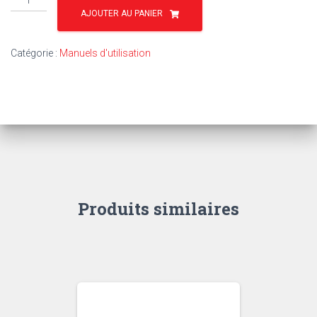
de
AJOUTER AU PANIER
TU32
-
Catégorie :
Manuels d'utilisation
MF
865
Produits similaires