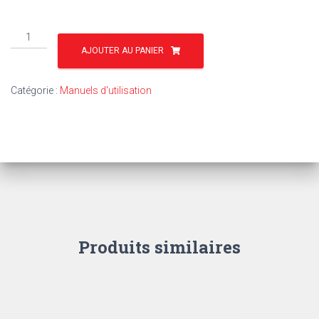
quantité
de
AJOUTER AU PANIER
TU29
-
Catégorie :
Manuels d'utilisation
MF
35
X
STANDARD
OU
ÉTROIT
Produits similaires