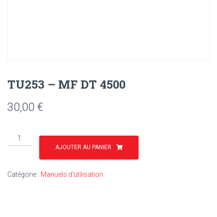
TU253 – MF DT 4500
30,00
€
quantité
de
AJOUTER AU PANIER
TU253
-
Catégorie :
Manuels d'utilisation
MF
DT
4500