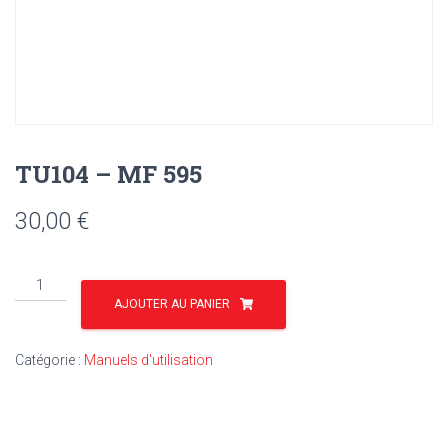
TU104 – MF 595
30,00
€
quantité
de
AJOUTER AU PANIER
TU104
-
Catégorie :
Manuels d'utilisation
MF
595