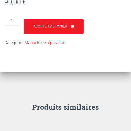
90,00
€
quantité
de
AJOUTER AU PANIER
TR55*
-
Catégorie :
Manuels de réparation
COMPLÉMENT
SÉRIE
3000
ET
3100
ÉVOLUTION
À
PARTIR
DE
1991
Produits similaires