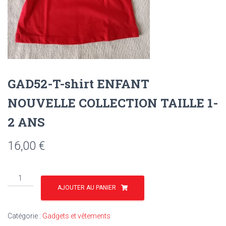
GAD52-T-shirt ENFANT
NOUVELLE COLLECTION TAILLE 1-
2 ANS
16,00
€
quantité
de
AJOUTER AU PANIER
GAD52-
T-
Catégorie :
Gadgets et vêtements
shirt