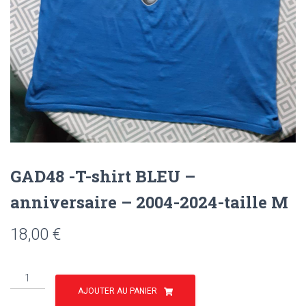
GAD48 -T-shirt BLEU –
anniversaire – 2004-2024-taille M
18,00
€
quantité
de
AJOUTER AU PANIER
GAD48