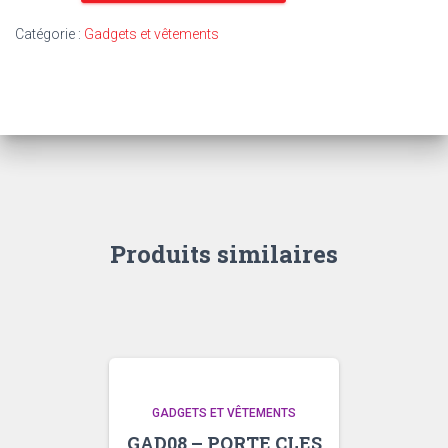
-
Catégorie :
Gadgets et vêtements
T-
shirt
BLEU
-
anniversaire
-
2004-
2024-
taille
M
Produits similaires
GADGETS ET VÊTEMENTS
GAD08 – PORTE CLES