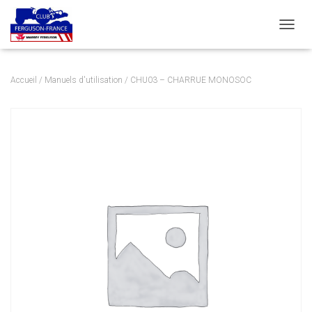
DÉPLI
Accueil
/
Manuels d'utilisation
/ CHU03 – CHARRUE MONOSOC