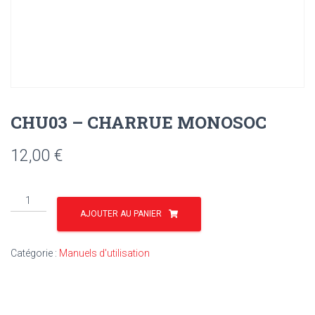
CHU03 – CHARRUE MONOSOC
12,00
€
quantité
de
AJOUTER AU PANIER
CHU03
-
Catégorie :
Manuels d'utilisation
CHARRUE
MONOSOC