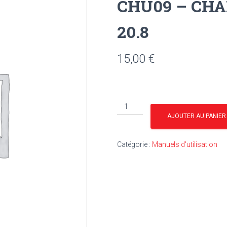
CHU09 – CHA
20.8
15,00
€
quantité
de
AJOUTER AU PANIER
CHU09
-
Catégorie :
Manuels d'utilisation
CHARRUE
RÉVERSIBLE
20.8