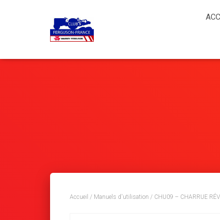
ACC
Accueil
/
Manuels d'utilisation
/ CHU09 – CHARRUE RÉV