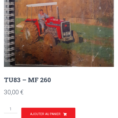
TU83 – MF 260
30,00
€
quantité
de
AJOUTER AU PANIER