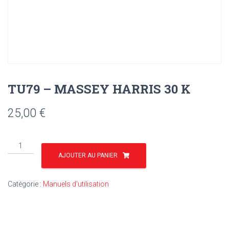
TU79 – MASSEY HARRIS 30 K
25,00
€
quantité
de
AJOUTER AU PANIER
TU79
-
Catégorie :
Manuels d'utilisation
MASSEY
HARRIS
30
K