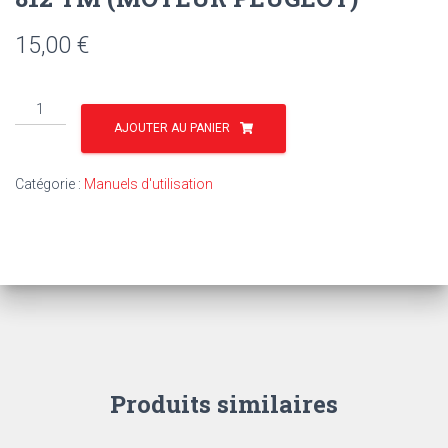
15,00
€
quantité
de
AJOUTER AU PANIER
TU75
-
Catégorie :
Manuels d'utilisation
MASSEY
HARRIS
PONY
812
TM
(MOTEUR
PEUGEOT)
Produits similaires