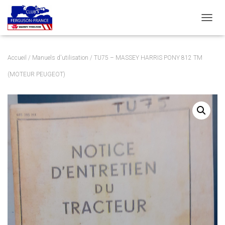
DÉPLI
Accueil
/
Manuels d'utilisation
/ TU75 – MASSEY HARRIS PONY 812 TM
(MOTEUR PEUGEOT)