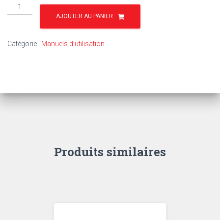
quantité
de
AJOUTER AU PANIER
TU52
-
Catégorie :
Manuels d'utilisation
MF
135
STANDARD
OU
ÉTROIT
Produits similaires