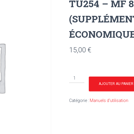
TU254 – MF 8
(SUPPLÉMEN
ÉCONOMIQUE
15,00
€
quantité
de
AJOUTER AU PANIER
TU254
-
Catégorie :
Manuels d'utilisation
MF
835
DVE
(SUPPLÉMENT
VIGNERON