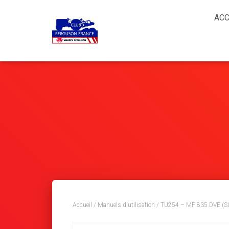
ACC
Accueil
/
Manuels d'utilisation
/ TU254 – MF 835 DVE 