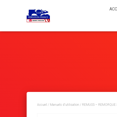
ACC
Accueil
/
Manuels d'utilisation
/ REMU03 – REMORQUE S