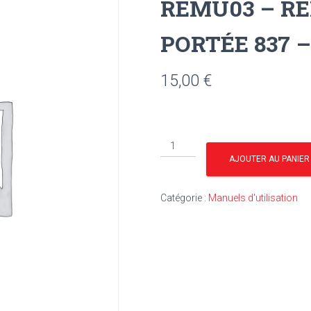
REMU03 – R
PORTÉE 837 
15,00
€
quantité
de
AJOUTER AU PANIER
REMU03
-
Catégorie :
Manuels d'utilisation
REMORQUE
SEMI-
PORTÉE
837
–
3
TONNES