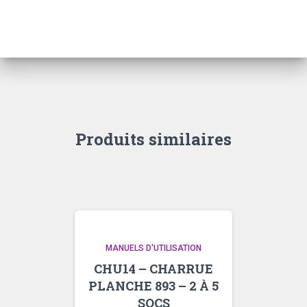
TILLER
838
–
7
À
13
DENTS
Produits similaires
MANUELS D'UTILISATION
CHU14 – CHARRUE
PLANCHE 893 – 2 À 5
SOCS