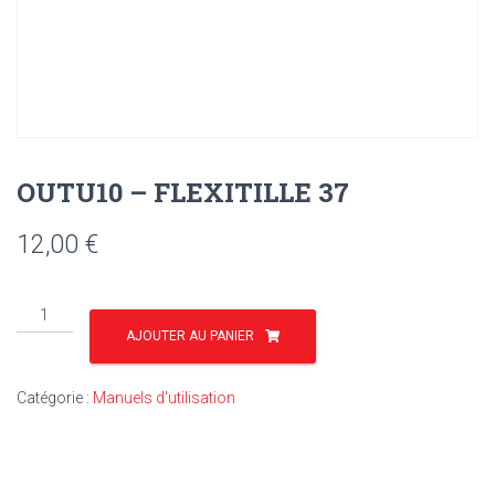
OUTU10 – FLEXITILLE 37
12,00
€
quantité
de
AJOUTER AU PANIER
OUTU10
-
Catégorie :
Manuels d'utilisation
FLEXITILLE
37