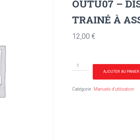
OUTU07 – DI
TRAINÉ À AS
12,00
€
quantité
de
AJOUTER AU PANIER
OUTU07
-
Catégorie :
Manuels d'utilisation
DISTRIBUTEUR
816
TRAINÉ
À
ASSIETTES