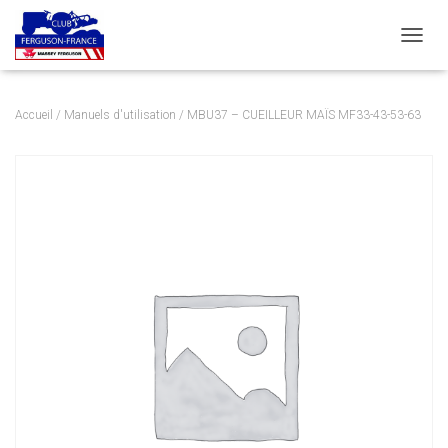
DÉPLI
Accueil
/
Manuels d'utilisation
/ MBU37 – CUEILLEUR MAÏS MF33-43-53-63