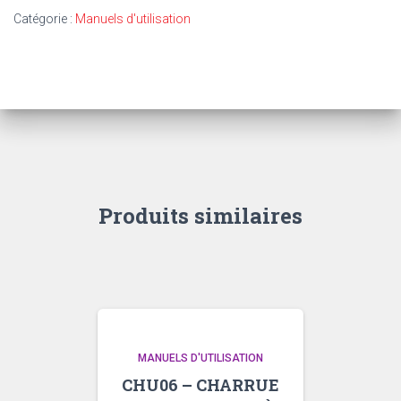
-
Catégorie :
Manuels d'utilisation
CUEILLEUR
MAÏS
POUR
MOISSONNEUSE-
BATTEUSE
AUTOMOTRICE
400
–
500
Produits similaires
MANUELS D'UTILISATION
CHU06 – CHARRUE