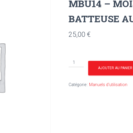
MBU14 – MO
BATTEUSE A
25,00
€
quantité
de
AJOUTER AU PANIER
MBU14
-
Catégorie :
Manuels d'utilisation
MOISSONNEUSE-
BATTEUSE
AUTOMOTRICE
410