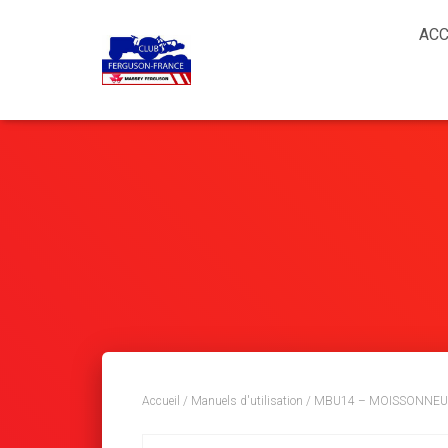
ACC
Accueil
/
Manuels d'utilisation
/ MBU14 – MOISSONNEU