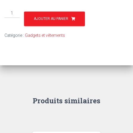
quantité
de
AJOUTER AU PANIER
GAD50
-
Catégorie :
Gadgets et vêtements
BLOUSON
SANS
MANCHES
-
TAILLE
2XL
Produits similaires