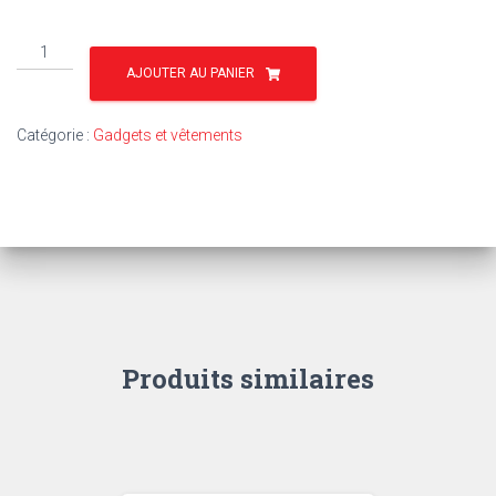
quantité
de
AJOUTER AU PANIER
GAD39R
-
Catégorie :
Gadgets et vêtements
CASQUETTE
ADULTE
COTON
ROUGE
MF
Produits similaires