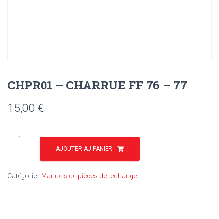
CHPR01 – CHARRUE FF 76 – 77
15,00
€
quantité
de
AJOUTER AU PANIER
CHPR01
-
Catégorie :
Manuels de pièces de rechange
CHARRUE
FF
76
–