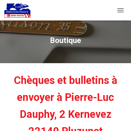
D
É
P
L
I
Boutique
E
R
L
A
N
A
V
Chèques et bulletins à
I
G
A
envoyer à Pierre-Luc
T
I
O
Dauphy, 2 Kernevez
N