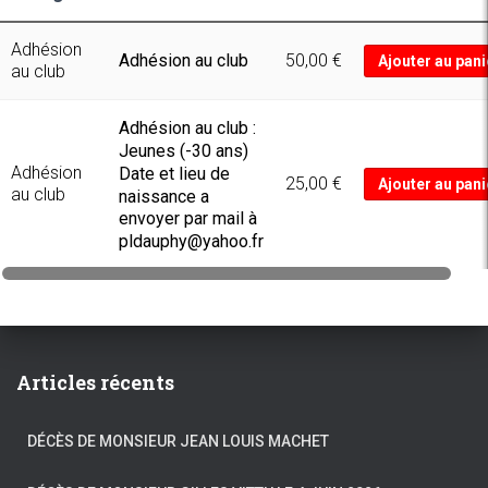
Gadgets et vêtements
Adhésion
Adhésion au club
50,00
€
Ajouter au pani
Manuels d'utilisation
au club
Manuels de pièces de rechange
Adhésion au club :
Jeunes (-30 ans)
Manuels de réparation
Adhésion
Date et lieu de
25,00
€
Ajouter au pani
au club
naissance a
envoyer par mail à
pldauphy@yahoo.fr
Articles récents
DÉCÈS DE MONSIEUR JEAN LOUIS MACHET