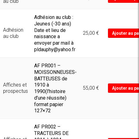
Manuels d'utilisation
au club
Manuels de pièces de rechange
Adhésion au club :
Jeunes (-30 ans)
Manuels de réparation
Adhésion
Date et lieu de
25,00
€
Ajouter au pa
au club
naissance a
envoyer par mail à
pldauphy@yahoo.fr
AF PR001 –
MOISSONNEUSES-
BATTEUSES de
Affiches et
1910 à
55,00
€
Ajouter au pa
prospectus
1990(l’histoire
d’une réussite)
format papier
127×72
AF PR002 –
TRACTEURS DE