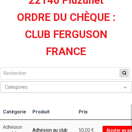
22140 Pluzunet
ORDRE DU CHÈQUE :
CLUB FERGUSON
FRANCE
Categories
Adhésion au club
Affiches et prospectus
Catégorie
Produit
Prix
Gadgets et vêtements
Adhésion
Adhésion au club
50,00
€
Ajouter au pa