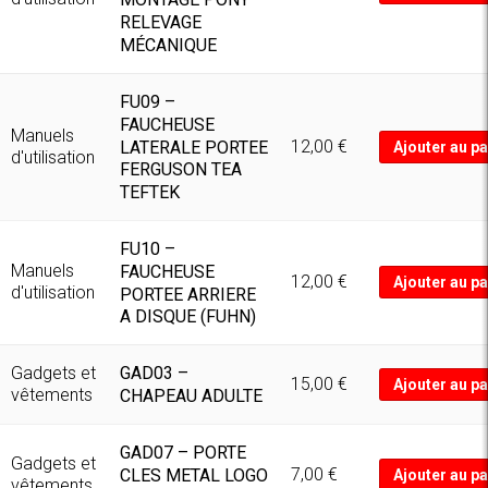
RELEVAGE
MÉCANIQUE
FU09 –
FAUCHEUSE
Manuels
12,00
€
LATERALE PORTEE
Ajouter au pa
d'utilisation
FERGUSON TEA
TEFTEK
FU10 –
Manuels
FAUCHEUSE
12,00
€
Ajouter au pa
d'utilisation
PORTEE ARRIERE
A DISQUE (FUHN)
GAD03 –
Gadgets et
15,00
€
Ajouter au pa
vêtements
CHAPEAU ADULTE
GAD07 – PORTE
Gadgets et
7,00
€
CLES METAL LOGO
Ajouter au pa
vêtements