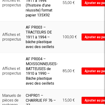
Affiches et
1911 à 1994
55,00
€
Ajouter au pa
prospectus
(l’histoire d’une
réussite) format
papier 135X92
AF PR003 –
TRACTEURS DE
Affiches et
100,00
€
1911 à 1994 –
Ajouter au pa
prospectus
bâche plastique
avec des oeillets
AF PR004 –
MOISSONNEUSES-
Affiches et
BATTEUSES de
85,00
€
Ajouter au pa
prospectus
1910 à 1990 –
Bâche plastique
avec des oeillets
CHPR01 –
Manuels de
pièces de
15,00
€
CHARRUE FF 76 –
Ajouter au pa
rechange