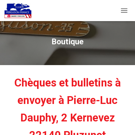
D
É
P
L
I
Boutique
E
R
L
A
N
A
V
Chèques et bulletins à
I
G
A
envoyer à Pierre-Luc
T
I
O
Dauphy, 2 Kernevez
N